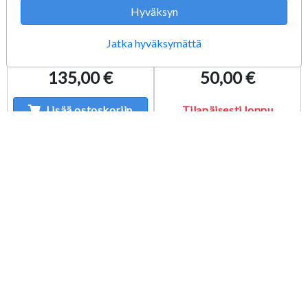
Hyväksyn
40K Combat Patrol
40K Death Guard
Genestealer Cults
Foetid Bloat-Drone
Jatka hyväksymättä
135,00 €
50,00 €
Lisää ostoskoriin
Tilapäisesti loppu