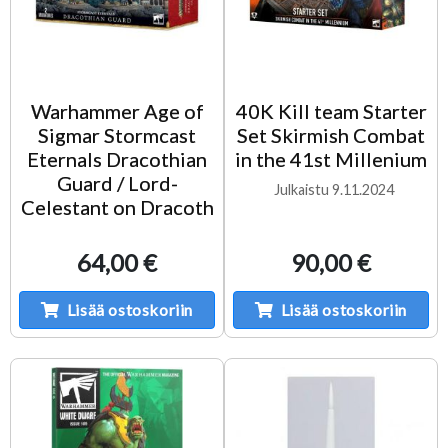
Warhammer Age of
40K Kill team Starter
Sigmar Stormcast
Set Skirmish Combat
Eternals Dracothian
in the 41st Millenium
Guard / Lord-
Julkaistu 9.11.2024
Celestant on Dracoth
64,00 €
90,00 €
Lisää ostoskoriin
Lisää ostoskoriin