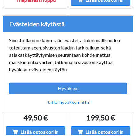
Evästeiden käytöstä
Sivustoillamme käytetään evästeitä toiminnallisuuden
toteuttamiseen, sivuston laadun tarkkailuun, sekä
asiakaskäyttäytymisen seurantaan kohdennettua
markkinointia varten. Jatkamalla sivuston käyttöä
hyväksyt evästeiden käytön.
Pitch Black Booster
Pitch Black Booster
Hyväksyn
Bundle
Display
Jatka hyväksymättä
49,50 €
199,50 €
Lisää ostoskoriin
Lisää ostoskoriin