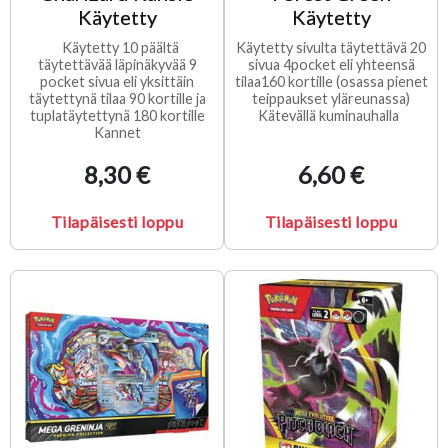
Käytetty
Käytetty
Käytetty 10 päältä
Käytetty sivulta täytettävä 20
täytettävää läpinäkyvää 9
sivua 4pocket eli yhteensä
pocket sivua eli yksittäin
tilaa160 kortille (osassa pienet
täytettynä tilaa 90 kortille ja
teippaukset yläreunassa)
tuplatäytettynä 180 kortille
Kätevällä kuminauhalla
Kannet
8,30 €
6,60 €
Tilapäisesti loppu
Tilapäisesti loppu