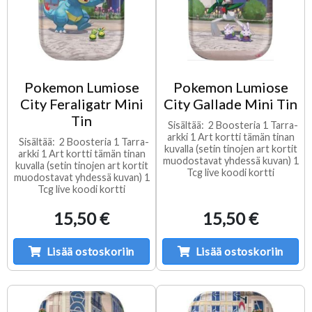
Pokemon Lumiose
Pokemon Lumiose
City Feraligatr Mini
City Gallade Mini Tin
Tin
Sisältää: 2 Boosteria 1 Tarra-
arkki 1 Art kortti tämän tinan
Sisältää: 2 Boosteria 1 Tarra-
kuvalla (setin tinojen art kortit
arkki 1 Art kortti tämän tinan
muodostavat yhdessä kuvan) 1
kuvalla (setin tinojen art kortit
Tcg live koodi kortti
muodostavat yhdessä kuvan) 1
Tcg live koodi kortti
15,50 €
15,50 €
Lisää ostoskoriin
Lisää ostoskoriin