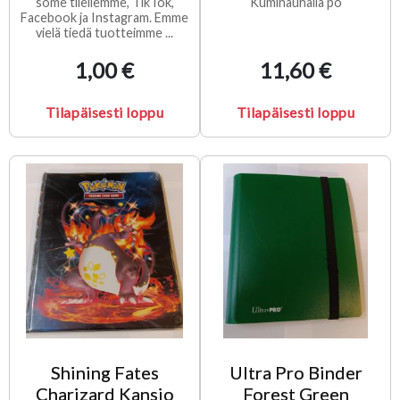
some tileilemme, TikTok,
Kuminauhalla po
Facebook ja Instagram. Emme
vielä tiedä tuotteimme ...
1,00 €
11,60 €
Tilapäisesti loppu
Tilapäisesti loppu
Shining Fates
Ultra Pro Binder
Charizard Kansio
Forest Green