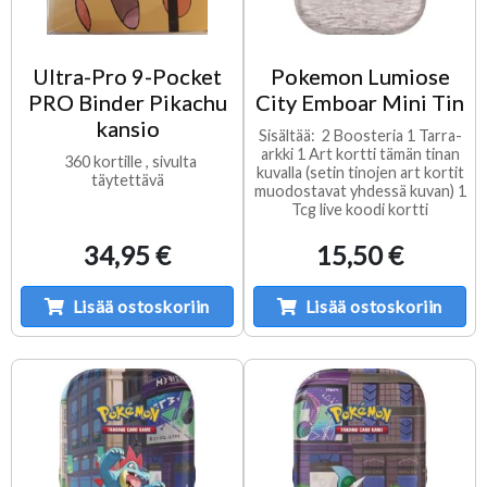
Ultra-Pro 9-Pocket
Pokemon Lumiose
PRO Binder Pikachu
City Emboar Mini Tin
kansio
Sisältää: 2 Boosteria 1 Tarra-
arkki 1 Art kortti tämän tinan
360 kortille , sivulta
kuvalla (setin tinojen art kortit
täytettävä
muodostavat yhdessä kuvan) 1
Tcg live koodi kortti
34,95 €
15,50 €
Lisää ostoskoriin
Lisää ostoskoriin