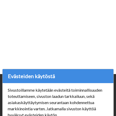
Evästeiden käytöstä
Yritys
Sivustoillamme käytetään evästeitä toiminnallisuuden
Porvoonpelikauppa.fi
toteuttamiseen, sivuston laadun tarkkailuun, sekä
Y-tunnus: 1550914-1
asiakaskäyttäytymisen seurantaan kohdennettua
markkinointia varten. Jatkamalla sivuston käyttöä
Asiakaspalvelu
hyväksyt evästeiden käytön.