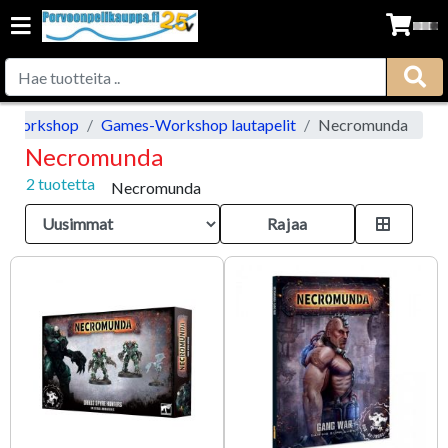
-Workshop
Games-Workshop lautapelit
Necromunda
Necromunda
2 tuotetta
Necromunda
Rajaa