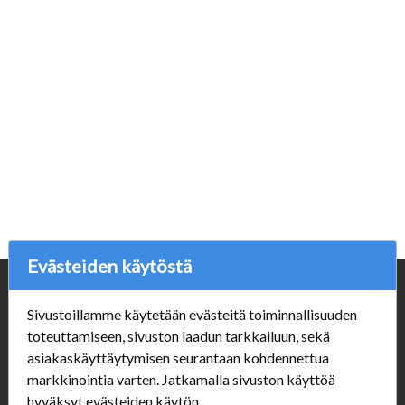
Evästeiden käytöstä
Yritys
Sivustoillamme käytetään evästeitä toiminnallisuuden
Porvoonpelikauppa.fi
toteuttamiseen, sivuston laadun tarkkailuun, sekä
Y-tunnus: 1550914-1
asiakaskäyttäytymisen seurantaan kohdennettua
markkinointia varten. Jatkamalla sivuston käyttöä
Asiakaspalvelu
hyväksyt evästeiden käytön.