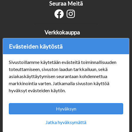
Seuraa Meitä
Verkkokauppa
#Yhteiskuntavastuu
Evästeiden käytöstä
#porvoonsithlord
Tilaus- ja toimitusehdot
Sivustoillamme käytetään evästeitä toiminnallisuuden
ALE TUOTTEET
toteuttamiseen, sivuston laadun tarkkailuun, sekä
Mannerheiminkatu 10
asiakaskäyttäytymisen seurantaan kohdennettua
Aukioloajat:
markkinointia varten. Jatkamalla sivuston käyttöä
hyväksyt evästeiden käytön.
Hyväksyn
Jatka hyväksymättä