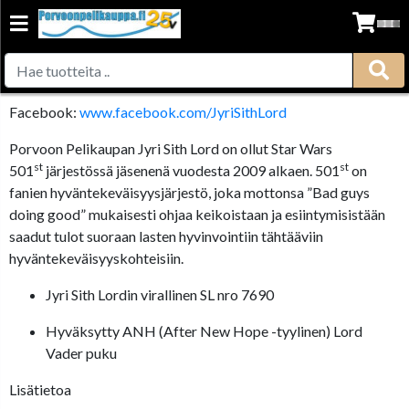
Facebook:
www.facebook.com/Jyri
SithLord
Porvoon Pelikaupan Jyri Sith Lord on ollut Star Wars
st
st
501
järjestössä jäsenenä vuodesta 2009 alkaen. 501
on
fanien hyväntekeväisyysjärjestö, joka mottonsa ”Bad guys
doing good” mukaisesti ohjaa keikoistaan ja esiintymisistään
saadut tulot suoraan lasten hyvinvointiin tähtääviin
hyväntekeväisyyskohteisiin.
Jyri Sith Lordin virallinen SL nro 7690
Hyväksytty ANH (After New Hope -tyylinen) Lord
Vader puku
Lisätietoa