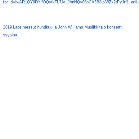
fbclid=IwAR1QY9DYifOQyfkTL7AtLJbnNQy66pCA5B8ip68Zk2tPyJtf1_eni
2019 Lapsimessut huhtikuu ja
John Williams Musiikkitalo konsertti
syyskuu