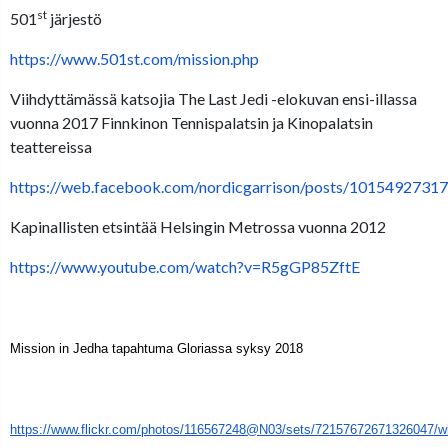
st
501
järjestö
https://www.501st.com/mission.php
Viihdyttämässä katsojia The Last Jedi -elokuvan ensi-illassa
vuonna 2017 Finnkinon Tennispalatsin ja Kinopalatsin
teattereissa
https://web.facebook.com/nordicgarrison/posts/1015492731
Kapinallisten etsintää Helsingin Metrossa vuonna 2012
https://www.youtube.com/watch?v=R5gGP85ZftE
Mission in Jedha tapahtuma Gloriassa syksy 2018
https://www.flickr.com/photos/116567248@N03/sets/72157672671326047/w