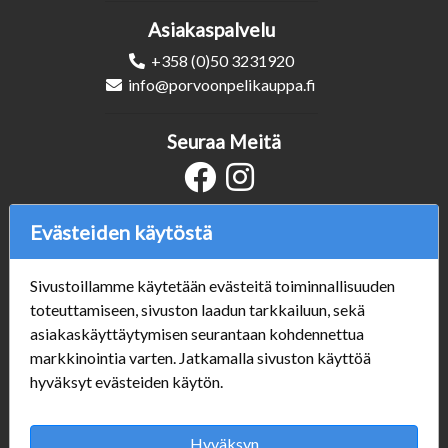
Asiakaspalvelu
+358 (0)50 3231920
info@porvoonpelikauppa.fi
Seuraa Meitä
Evästeiden käytöstä
Verkkokauppa
#Yhteiskuntavastuu
Sivustoillamme käytetään evästeitä toiminnallisuuden
#porvoonsithlord
toteuttamiseen, sivuston laadun tarkkailuun, sekä
Tilaus- ja toimitusehdot
asiakaskäyttäytymisen seurantaan kohdennettua
ALE TUOTTEET
markkinointia varten. Jatkamalla sivuston käyttöä
Mannerheiminkatu 10
hyväksyt evästeiden käytön.
Aukioloajat:
Hyväksyn