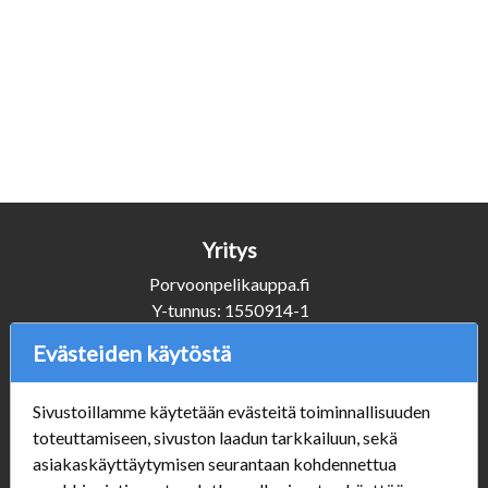
Yritys
Porvoonpelikauppa.fi
Y-tunnus: 1550914-1
Evästeiden käytöstä
Asiakaspalvelu
+358 (0)50 3231920
Sivustoillamme käytetään evästeitä toiminnallisuuden
info@porvoonpelikauppa.fi
toteuttamiseen, sivuston laadun tarkkailuun, sekä
asiakaskäyttäytymisen seurantaan kohdennettua