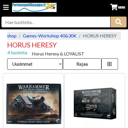
orkshop
Games-Workshop 40&30K
HORUS HERESY
HORUS HERESY
4 tuotetta
Horus Heresy & LOYALIST
Rajaa