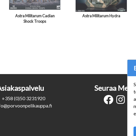
Astra Militarum Cadian
Astra Militarum Hydra
Shock Troops
S
Asiakaspalvelu
Seuraa Meit
t
+358 (0)50 3231920
a
fo@porvoonpelikauppa.fi
m
e