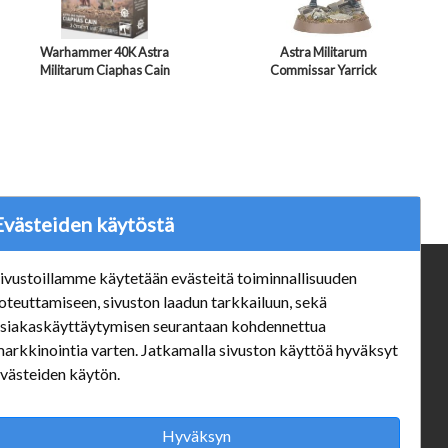
Warhammer 40K Astra
Astra Militarum
Militarum Ciaphas Cain
Commissar Yarrick
Evästeiden käytöstä
ivustoillamme käytetään evästeitä toiminnallisuuden
ä
Verkkokauppa
oteuttamiseen, sivuston laadun tarkkailuun, sekä
#Yhteiskuntavastuu
siakaskäyttäytymisen seurantaan kohdennettua
#porvoonsithlord
arkkinointia varten. Jatkamalla sivuston käyttöä hyväksyt
Tilaus- ja toimitusehdot
västeiden käytön.
ALE TUOTTEET
Mannerheiminkatu 10 Aukioloajat:
Hyväksyn