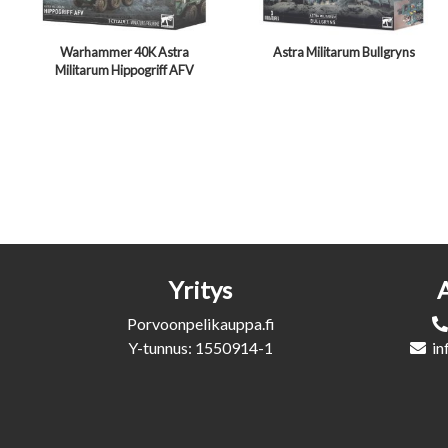
Warhammer 40K Astra
Astra Militarum Bullgryns
Militarum Hippogriff AFV
Yritys
Porvoonpelikauppa.fi
Y-tunnus: 1550914-1
in