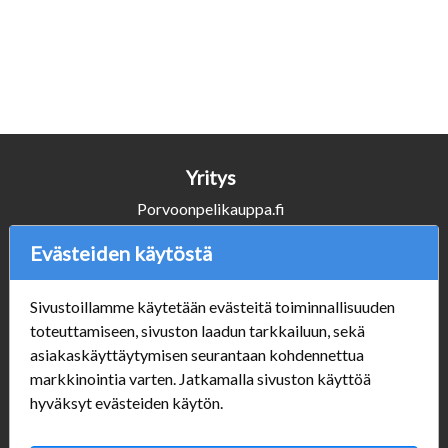
Yritys
Porvoonpelikauppa.fi
Y-tunnus: 1550914-1
Evästeiden käytöstä
Asiakaspalvelu
Sivustoillamme käytetään evästeitä toiminnallisuuden
+358 (0)50 3231920
toteuttamiseen, sivuston laadun tarkkailuun, sekä
info@porvoonpelikauppa.fi
asiakaskäyttäytymisen seurantaan kohdennettua
markkinointia varten. Jatkamalla sivuston käyttöä
Seuraa Meitä
hyväksyt evästeiden käytön.