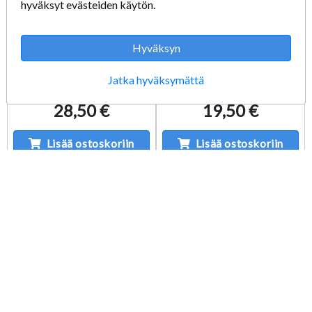
hyväksyt evästeiden käytön.
Goofy's Fun House
Final Fantasy XII-2
Hyväksyn
Käytetty PS1
Käytetty PS3
Jatka hyväksymättä
Sisältää: Peli Manuaali
28,50 €
19,50 €
Lisää ostoskoriin
Lisää ostoskoriin