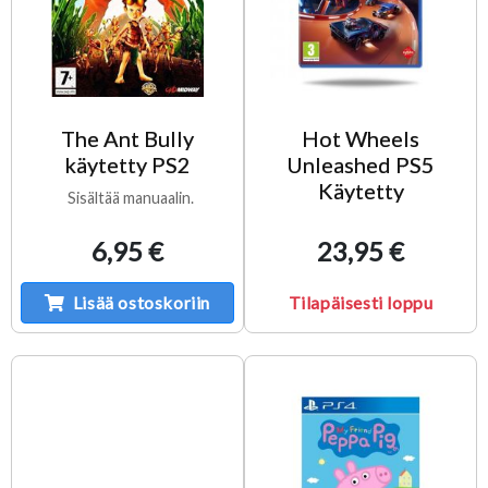
The Ant Bully
Hot Wheels
käytetty PS2
Unleashed PS5
Käytetty
Sisältää manuaalin.
6,95 €
23,95 €
Lisää ostoskoriin
Tilapäisesti loppu