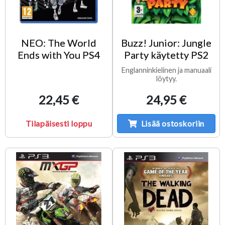
NEO: The World
Buzz! Junior: Jungle
Ends with You PS4
Party käytetty PS2
Englanninkielinen ja manuaali
löytyy.
22,45 €
24,95 €
Tilapäisesti loppu
Lisää ostoskoriin