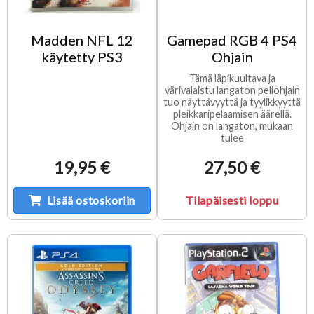
Madden NFL 12
Gamepad RGB 4 PS4
käytetty PS3
Ohjain
Tämä läpikuultava ja
värivalaistu langaton peliohjain
tuo näyttävyyttä ja tyylikkyyttä
pleikkaripelaamisen äärellä.
Ohjain on langaton, mukaan
tulee
19,95 €
27,50 €
Lisää ostoskoriin
Tilapäisesti loppu