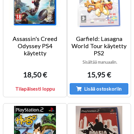
Assassin's Creed
Garfield: Lasagna
Odyssey PS4
World Tour käytetty
käytetty
PS2
Sisältää manuaalin.
18,50 €
15,95 €
Tilapäisesti loppu
Lisää ostoskoriin