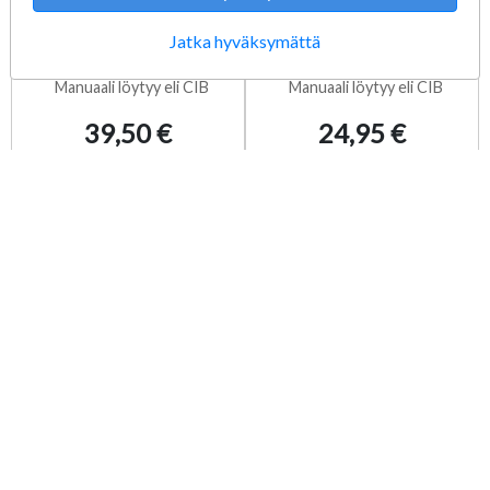
Jurassic Park
Star Wars Republic
Operation Genesis
Commando XBOX
Jatka hyväksymättä
XBOX Käytetty
Käytetty
Manuaali löytyy eli CIB
Manuaali löytyy eli CIB
39,50 €
24,95 €
Lisää ostoskoriin
Lisää ostoskoriin