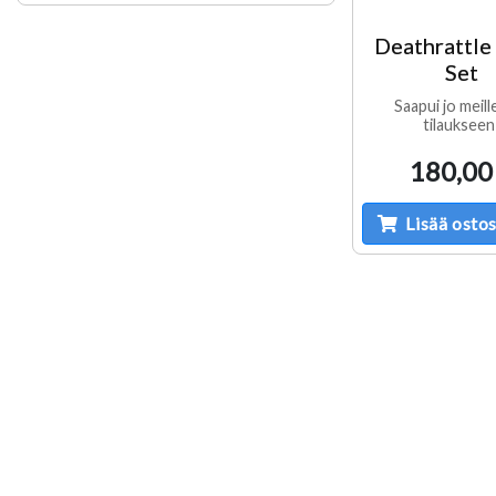
Deathrattle
Set
Saapui jo meille
tilaukseen
180,00
Lisää ostos