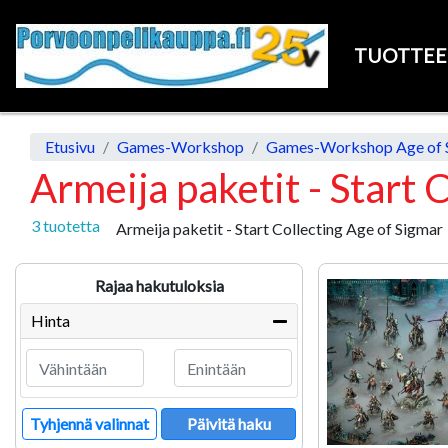
TUOTTE
Etusivu
Games-Workshop
Games-Workshop Age of 
Armeija paketit - Start 
3 tuotetta
Armeija paketit - Start Collecting Age of Sigmar
Rajaa hakutuloksia
Hinta
Tyhjennä valinnat
Päivitä haku