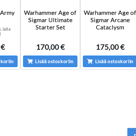
 Army
Warhammer Age of
Warhammer Age o
Sigmar Ultimate
Sigmar Arcane
Starter Set
Cataclysm
, laita
!
 €
170,00 €
175,00 €
koriin
Lisää ostoskoriin
Lisää ostoskoriin