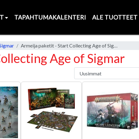
ET
TAPAHTUMAKALENTERI
ALE TUOTTEET
Sigmar
Armeija paketit - Start Collecting Age of Sigmar
Collecting Age of Sigmar