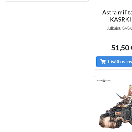
Astra mili
KASRKI
Julkaisu 8//8
51,50 
Lisää ostos