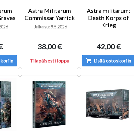
tarum
Astra Militarum
Astra militarum:
raves
Commissar Yarrick
Death Korps of
Krieg
.2026
Julkaisu: 9.5.2026
€
38,00 €
42,00 €
koriin
Tilapäisesti loppu
Lisää ostoskoriin