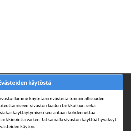
Evästeiden käytöstä
ä
Verkkokauppa
#Yhteiskuntavastuu
ivustoillamme käytetään evästeitä toiminnallisuuden
#porvoonsithlord
oteuttamiseen, sivuston laadun tarkkailuun, sekä
Tilaus- ja toimitusehdot
siakaskäyttäytymisen seurantaan kohdennettua
ALE TUOTTEET
arkkinointia varten. Jatkamalla sivuston käyttöä hyväksyt
Mannerheiminkatu 10 Aukioloajat:
västeiden käytön.