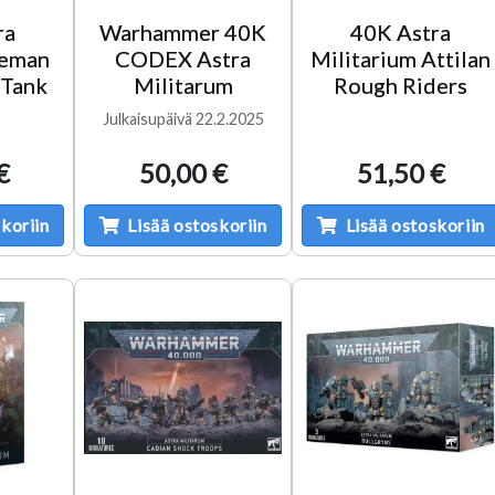
ra
Warhammer 40K
40K Astra
Leman
CODEX Astra
Militarium Attilan
 Tank
Militarum
Rough Riders
Julkaisupäivä 22.2.2025
€
50,00 €
51,50 €
koriin
Lisää ostoskoriin
Lisää ostoskoriin