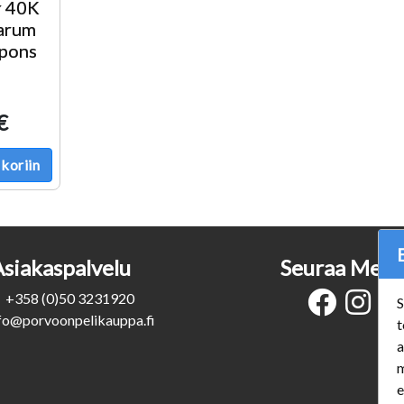
 40K
tarum
pons
€
koriin
Asiakaspalvelu
Seuraa Meit
+358 (0)50 3231920
S
fo@porvoonpelikauppa.fi
t
a
m
e