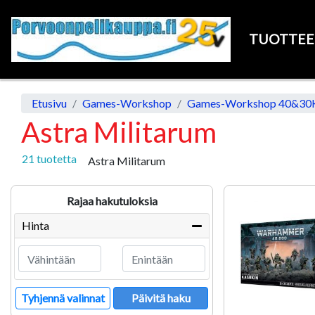
TUOTTE
Etusivu
Games-Workshop
Games-Workshop 40&30
Astra Militarum
21 tuotetta
Astra Militarum
Rajaa hakutuloksia
Hinta
Tyhjennä valinnat
Päivitä haku