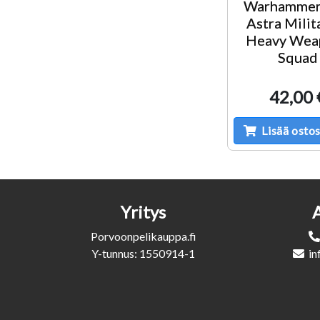
Warhammer
Astra Mili
Heavy Wea
Squad
42,00 
Lisää ostos
Yritys
Porvoonpelikauppa.fi
Y-tunnus: 1550914-1
in