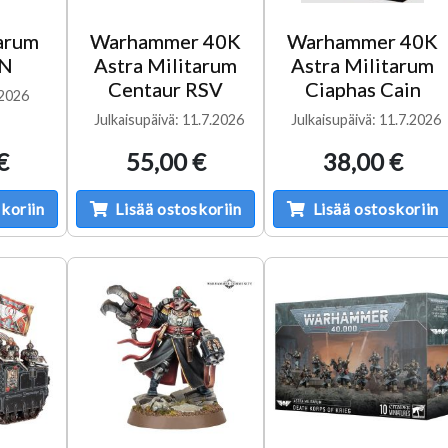
tarum
Warhammer 40K
Warhammer 40K
N
Astra Militarum
Astra Militarum
Centaur RSV
Ciaphas Cain
/2026
Julkaisupäivä: 11.7.2026
Julkaisupäivä: 11.7.2026
€
55,00 €
38,00 €
koriin
Lisää ostoskoriin
Lisää ostoskoriin