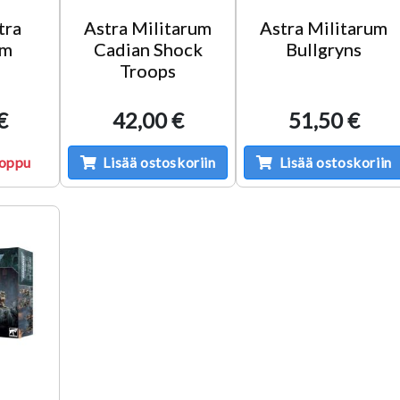
tra
Astra Militarum
Astra Militarum
um
Cadian Shock
Bullgryns
Troops
€
42,00 €
51,50 €
loppu
Lisää ostoskoriin
Lisää ostoskoriin