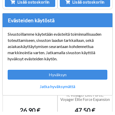
Lisää ostoskoriin
Lisää ostoskoriin
Evästeiden käytöstä
Sivustoillamme käytetään evästeitä toiminnallisuuden
toteuttamiseen, sivuston laadun tarkkailuun, sekä
asiakaskäyttäytymisen seurantaan kohdennettua
markkinointia varten. Jatkamalla sivuston käyttöä
hyväksyt evästeiden käytön.
Hyväksyn
The Technomancer
Star Trek Action Pack
Käytetty PC
Käytetty PC
Jatka hyväksymättä
Sisältää pelit: Armada, Armada
II, Voyager Elite Force,
Voyager Elite Force Expansion
26,90 €
47,50 €