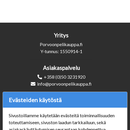
Yritys
Porvoonpelikauppa.fi
Y-tunnus: 1550914-1
Asiakaspalvelu
+358 (0)50 3231920
info@porvoonpelikauppa.fi
Evästeiden käytöstä
Seuraa Meitä
Sivustoillamme käytetään evästeitä toiminnallisuuden
toteuttamiseen, sivuston laadun tarkkailuun, sekä
Verkkokauppa
asiakaskäyttäytymisen seurantaan kohdennettua