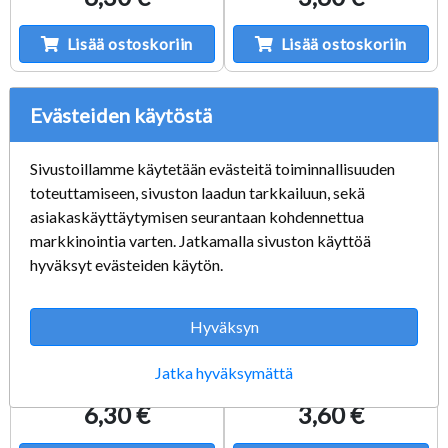
Lisää ostoskoriin
Lisää ostoskoriin
Evästeiden käytöstä
Sivustoillamme käytetään evästeitä toiminnallisuuden
toteuttamiseen, sivuston laadun tarkkailuun, sekä
asiakaskäyttäytymisen seurantaan kohdennettua
markkinointia varten. Jatkamalla sivuston käyttöä
hyväksyt evästeiden käytön.
Hyväksyn
Ardcoat 24ML
Baneblade Brown
Layer (12ML)
Technical
Jatka hyväksymättä
6,30 €
3,60 €