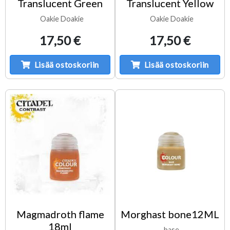
Translucent Green
Translucent Yellow
Oakie Doakie
Oakie Doakie
17,50 €
17,50 €
Lisää ostoskoriin
Lisää ostoskoriin
Magmadroth flame
Morghast bone12ML
18ml
base