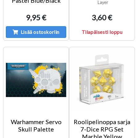
Pastel Blue/Black
Layer
9,95 €
3,60 €
Lisää ostoskoriin
Tilapäisesti loppu
Warhammer Servo
Roolipelinoppa sarja
Skull Palette
7-Dice RPG Set
Marble Yellow