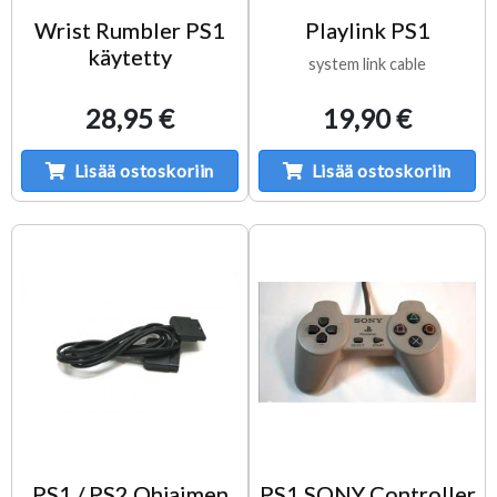
Wrist Rumbler PS1
Playlink PS1
käytetty
system link cable
28,95 €
19,90 €
Lisää ostoskoriin
Lisää ostoskoriin
PS1 / PS2 Ohjaimen
PS1 SONY Controller