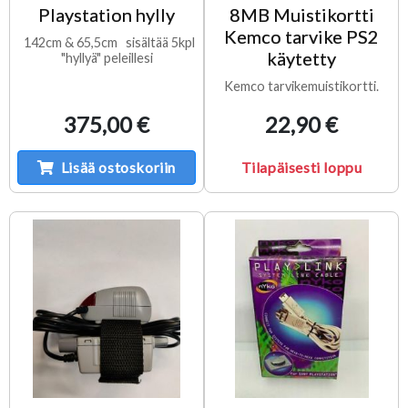
Playstation hylly
8MB Muistikortti
Kemco tarvike PS2
142cm & 65,5cm sisältää 5kpl
käytetty
"hyllyä" peleillesi
Kemco tarvikemuistikortti.
375,00 €
22,90 €
Lisää ostoskoriin
Tilapäisesti loppu