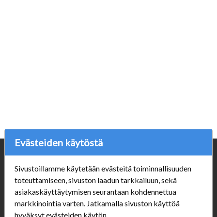
Evästeiden käytöstä
Yritys
Sivustoillamme käytetään evästeitä toiminnallisuuden
Porvoonpelikauppa.fi
toteuttamiseen, sivuston laadun tarkkailuun, sekä
Y-tunnus: 1550914-1
asiakaskäyttäytymisen seurantaan kohdennettua
markkinointia varten. Jatkamalla sivuston käyttöä
Asiakaspalvelu
hyväksyt evästeiden käytön.