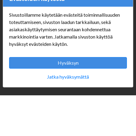
Sivustoillamme käytetään evästeitä toiminnallisuuden
Verkkokauppa
toteuttamiseen, sivuston laadun tarkkailuun, sekä
asiakaskäyttäytymisen seurantaan kohdennettua
#Yhteiskuntavastuu
markkinointia varten. Jatkamalla sivuston käyttöä
#porvoonsithlord
hyväksyt evästeiden käytön.
Tilaus- ja toimitusehdot
ALE TUOTTEET
Mannerheiminkatu 10
Hyväksyn
Aukioloajat:
Jatka hyväksymättä