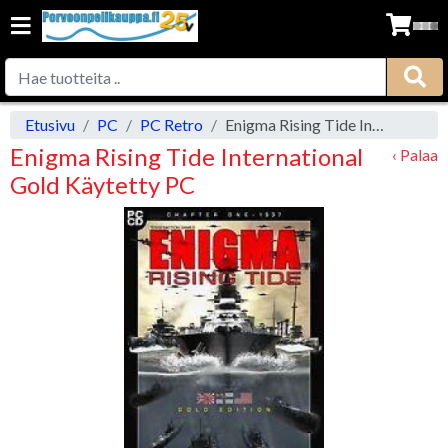
Etusivu
PC
PC Retro
Enigma Rising Tide International Gold Käytetty PC
Enigma Rising Tide International
‹ Palaa
Gold Käytetty PC