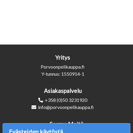
Yritys
Porvoonpelikauppa.fi
Y-tunnus: 1550914-1
Asiakaspalvelu
+358 (0)50 3231920
info@porvoonpelikauppa.fi
Seuraa Meitä
Evästeiden käytöstä