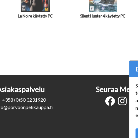
La Noire käytetty PC
Silent Hunter 4 käytetty PC
S
Asiakaspalvelu
Seuraa Meit
t
+358 (0)50 3231920
a
fo@porvoonpelikauppa.fi
m
e