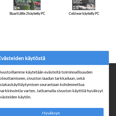
Stuart Little 2 käytetty PC
Cold war käytetty PC
Evästeiden käytöstä
ivustoillamme käytetään evästeitä toiminnallisuuden
ä
Verkkokauppa
oteuttamiseen, sivuston laadun tarkkailuun, sekä
#Yhteiskuntavastuu
siakaskäyttäytymisen seurantaan kohdennettua
#porvoonsithlord
arkkinointia varten. Jatkamalla sivuston käyttöä hyväksyt
Tilaus- ja toimitusehdot
västeiden käytön.
ALE TUOTTEET
Mannerheiminkatu 10 Aukioloajat:
Hyväksyn