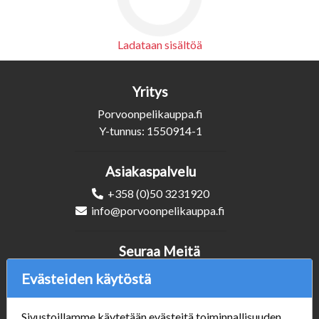
Marsh Boa
Moonlit Wake
Kunto: EX
Kunto: EX
0,50 €
0,50 €
Lisää ostoskoriin
Lisää ostoskoriin
Evästeiden käytöstä
Sivustoillamme käytetään evästeitä toiminnallisuuden