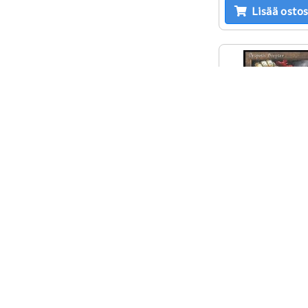
Lisää ostos
Despotic Sc
Kunto: Pla
4,90 
Lisää ostos