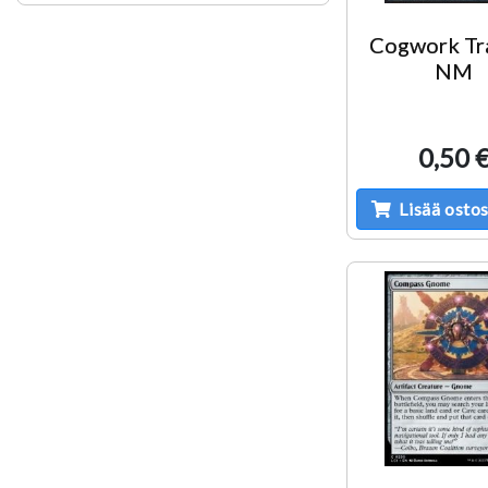
Cogwork Tr
NM
0,50 
Lisää ostos