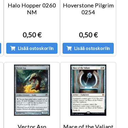
Halo Hopper 0260
Hoverstone Pilgrim
NM
0254
0,50 €
0,50 €
Lisää ostoskoriin
Lisää ostoskoriin
Vector Asp
Mace of the Valiant