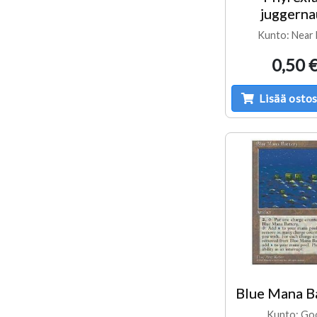
juggerna
Kunto: Near 
0,50 
Lisää ostos
Blue Mana B
Kunto: Go