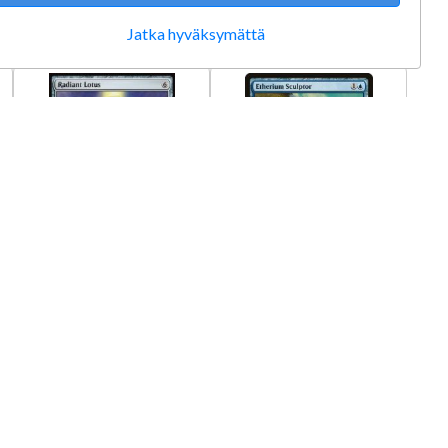
Lisää ostoskoriin
Tilapäisesti loppu
Jatka hyväksymättä
Radiant Lotus
Etherium Sculptor
037/076 C NM
Laatu: Near Mint
Kunto: NM
3,25 €
1,75 €
Lisää ostoskoriin
Lisää ostoskoriin