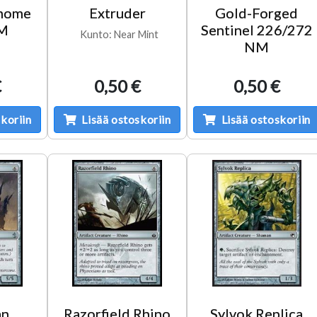
nome
Extruder
Gold-Forged
M
Sentinel 226/272
Kunto: Near Mint
NM
€
0,50 €
0,50 €
koriin
Lisää ostoskoriin
Lisää ostoskoriin
an
Razorfield Rhino
Sylvok Replica