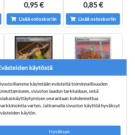
0,95 €
0,85 €
Lisää ostoskoriin
Lisää ostoskoriin
Evästeiden käytöstä
ivustoillamme käytetään evästeitä toiminnallisuuden
oteuttamiseen, sivuston laadun tarkkailuun, sekä
siakaskäyttäytymisen seurantaan kohdennettua
Citanul Flute
Defense Grid
arkkinointia varten. Jatkamalla sivuston käyttöä hyväksyt
315/383 EX
Kunto: Light Played
västeiden käytön.
2,75 €
4,00 €
Hyväksyn