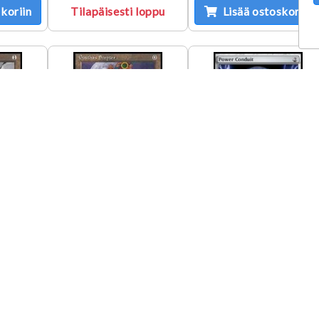
koriin
Tilapäisesti loppu
Lisää ostoskoriin
epter
Gustha's Scepter
Power Conduit
GD
229/306 GD
yed
€
5,80 €
5,55 €
koriin
Tilapäisesti loppu
Tilapäisesti loppu