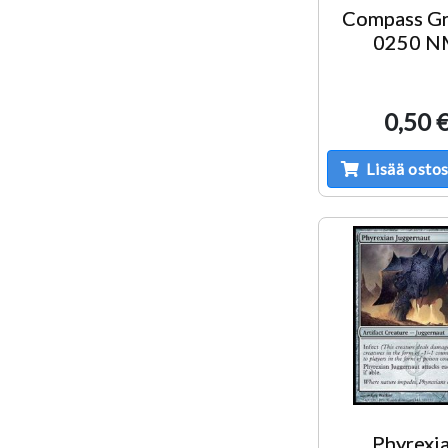
Compass G
0250 N
0,50 
Lisää ostos
Phyrexi