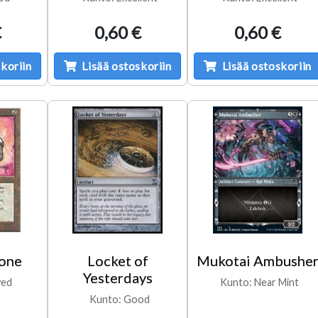
€
0,60 €
0,60 €
koriin
Lisää ostoskoriin
Lisää ostoskoriin
tone
Locket of
Mukotai Ambushe
Yesterdays
yed
Kunto: Near Mint
Kunto: Good