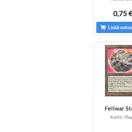
0,75 
Lisää ostos
Fellwar S
Kunto: Pla