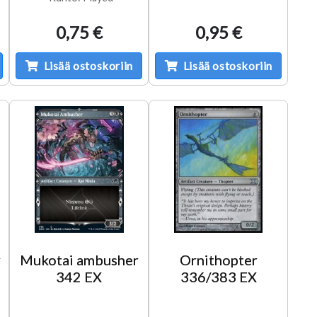
0,75 €
0,95 €
Lisää ostoskoriin
Lisää ostoskoriin
r
Mukotai ambusher
Ornithopter
342 EX
336/383 EX