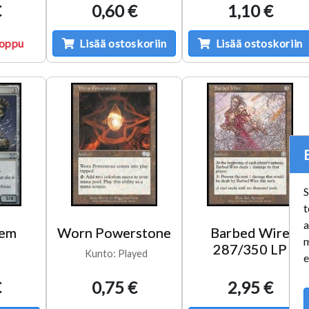
€
0,60 €
1,10 €
loppu
Lisää ostoskoriin
Lisää ostoskoriin
S
t
a
lem
Worn Powerstone
Barbed Wire
m
287/350 LP
Kunto: Played
e
€
0,75 €
2,95 €