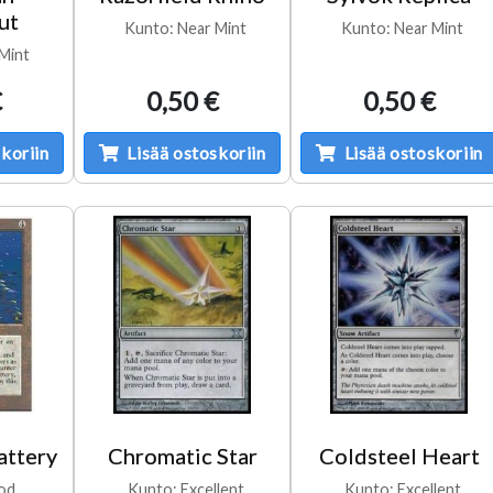
ut
Kunto: Near Mint
Kunto: Near Mint
Mint
€
0,50 €
0,50 €
koriin
Lisää ostoskoriin
Lisää ostoskoriin
attery
Chromatic Star
Coldsteel Heart
od
Kunto: Excellent
Kunto: Excellent