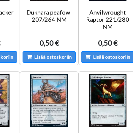
acker
Dukhara peafowl
Anvilwrought
207/264 NM
Raptor 221/280
NM
€
0,50 €
0,50 €
koriin
Lisää ostoskoriin
Lisää ostoskoriin