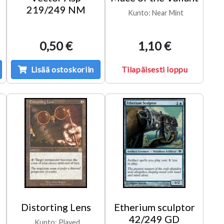
219/249 NM
Kunto: Near Mint
0,50 €
1,10 €
Lisää ostoskoriin
Tilapäisesti loppu
Distorting Lens
Etherium sculptor
42/249 GD
Kunto: Played