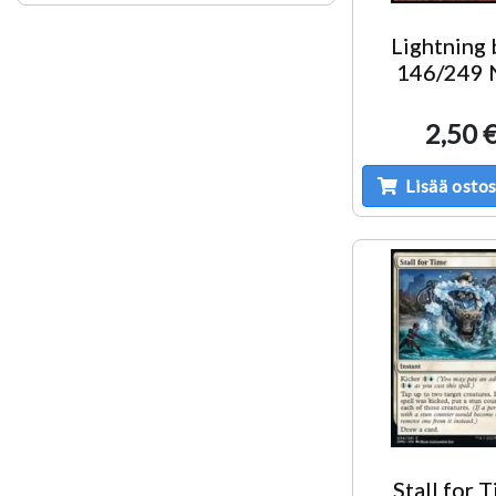
Lightning 
146/249
2,50 
Lisää ostos
Stall for 