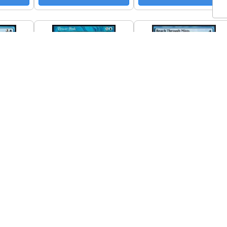
e
Power Sink
Reach Through
Mists
lent
Kunto: Excellent
Kunto: Excellent
€
0,50 €
0,50 €
koriin
Lisää ostoskoriin
Lisää ostoskoriin