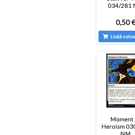
034/281
0,50 
Lisää ostos
Moment 
Heroism 03
NM