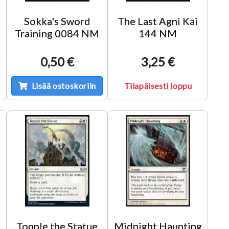
M
Sokka's Sword
The Last Agni Kai
Training 0084 NM
144 NM
0,50 €
3,25 €
Lisää ostoskoriin
Tilapäisesti loppu
Topple the Statue
Midnight Haunting