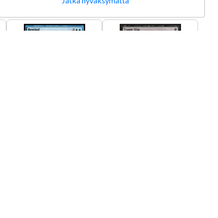
Jatka hyväksymättä
Rewind
Tragic Slip
Kunto: Good
Kunto: Excellent
0,50 €
0,50 €
Tilapäisesti loppu
Lisää ostoskoriin