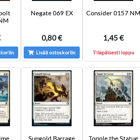
bolt
Negate 069 EX
Consider 0157 N
 NM
€
0,80 €
1,45 €
koriin
Lisää ostoskoriin
Tilapäisesti loppu
Time
Sungold Barrage
Topple the Statue