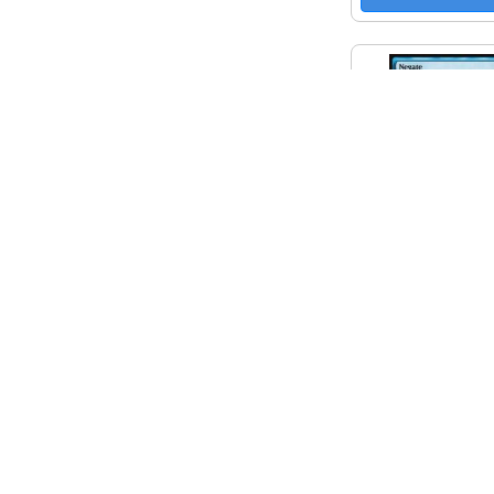
Negat
Kunto: Excel
0,50 
Lisää ostos