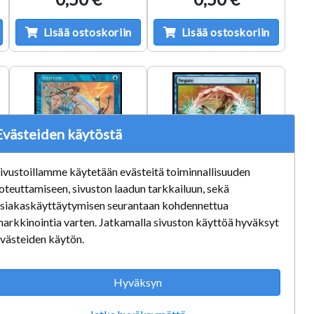
Lisää ostoskoriin
Lisää ostoskoriin
Evästeiden käytöstä
ivustoillamme käytetään evästeitä toiminnallisuuden
oteuttamiseen, sivuston laadun tarkkailuun, sekä
siakaskäyttäytymisen seurantaan kohdennettua
arkkinointia varten. Jatkamalla sivuston käyttöä hyväksyt
Intervene
Negate
västeiden käytön.
Kunto: Excellent
Kunto: Excellent
0,50 €
0,50 €
Hyväksyn
Lisää ostoskoriin
Lisää ostoskoriin