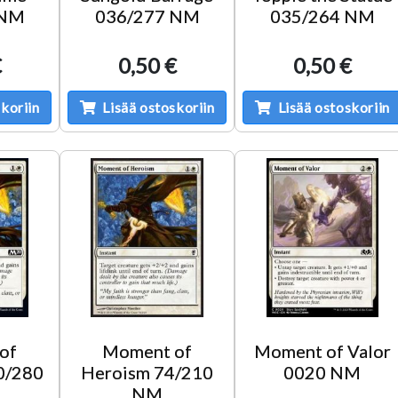
 NM
036/277 NM
035/264 NM
€
0,50 €
0,50 €
koriin
Lisää ostoskoriin
Lisää ostoskoriin
of
Moment of
Moment of Valor
0/280
Heroism 74/210
0020 NM
NM