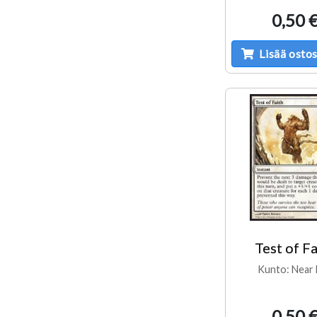
0,50 
Lisää ostos
Test of Fa
Kunto: Near 
0,50 