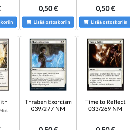
€
0,50 €
0,50 €
koriin
Lisää ostoskoriin
Lisää ostoskoriin
ith
Thraben Exorcism
Time to Reflect
039/277 NM
033/269 NM
Mint
€
0,50 €
0,50 €