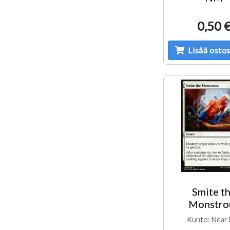
0,50 
Lisää ostos
Smite t
Monstro
Kunto: Near 