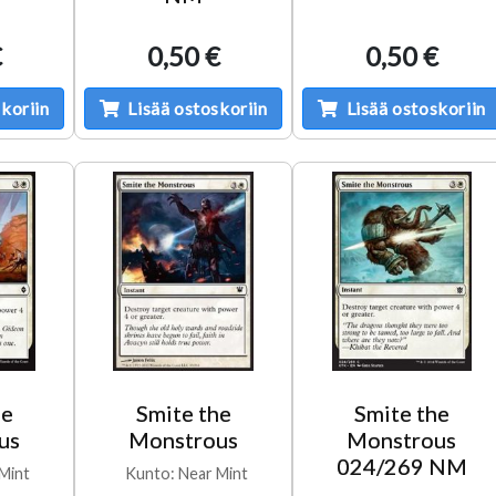
€
0,50 €
0,50 €
koriin
Lisää ostoskoriin
Lisää ostoskoriin
he
Smite the
Smite the
us
Monstrous
Monstrous
024/269 NM
Mint
Kunto: Near Mint