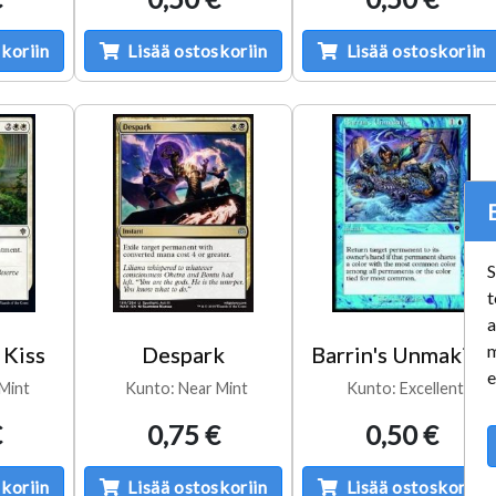
koriin
Lisää ostoskoriin
Lisää ostoskoriin
S
t
a
m
 Kiss
Despark
Barrin's Unmaking
e
Mint
Kunto: Near Mint
Kunto: Excellent
€
0,75 €
0,50 €
koriin
Lisää ostoskoriin
Lisää ostoskoriin