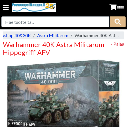
rkshop 40&30K
Astra Militarum
Warhammer 40K Astra Militarum Hippogriff AFV
Warhammer 40K Astra Militarum
‹ Palaa
Hippogriff AFV