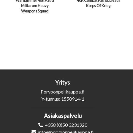
Warhammer 40K Astra
40K Combat Patrol: Death
Militarum Heavy
Korps Of Krieg
Weapons Squad
Yritys
Porvoonpelikauppa.fi
Y-tunnus: 1550914-1
Asiakaspalvelu
+358 (0)50 3231920
info@porvoonpelikauppa.fi