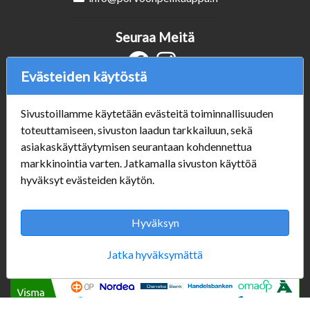
Seuraa Meitä
Evästeiden käytöstä
Verkkokauppa
Sivustoillamme käytetään evästeitä toiminnallisuuden
#Yhteiskuntavastuu
toteuttamiseen, sivuston laadun tarkkailuun, sekä
#porvoonsithlord
asiakaskäyttäytymisen seurantaan kohdennettua
Tilaus- ja toimitusehdot
markkinointia varten. Jatkamalla sivuston käyttöä
ALE TUOTTEET
hyväksyt evästeiden käytön.
Mannerheiminkatu 10
Aukioloajat:
Hyväksyn
Jatka hyväksymättä