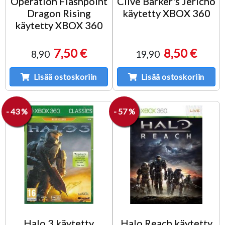
Operation Flashpoint
Clive Barker's Jericho
Dragon Rising
käytetty XBOX 360
käytetty XBOX 360
7,50 €
8,50 €
8,90
19,90
Lisää ostoskoriin
Lisää ostoskoriin
- 43 %
- 57 %
Halo 3 käytetty
Halo Reach käytetty