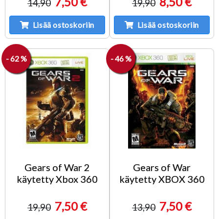
7,50 €
8,50 €
14,90
19,90
Lisää ostoskoriin
Lisää ostoskoriin
- 62 %
- 46 %
Gears of War 2
Gears of War
käytetty Xbox 360
käytetty XBOX 360
7,50 €
7,50 €
19,90
13,90