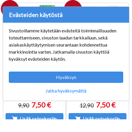
- 24 %
- 42 %
Evästeiden käytöstä
Sivustoillamme käytetään evästeitä toiminnallisuuden
toteuttamiseen, sivuston laadun tarkkailuun, sekä
asiakaskäyttäytymisen seurantaan kohdennettua
markkinointia varten. Jatkamalla sivuston käyttöä
hyväksyt evästeiden käytön.
Battlefield 3 käytetty
Battlefield Bad
Hyväksyn
XBOX 360
Company 2 käytetty
XBOX 360
Jatka hyväksymättä
7,50 €
7,50 €
9,90
12,90
Lisää ostoskoriin
Lisää ostoskoriin