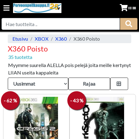
Etusivu
XBOX
X360
X360 Poisto
X360 Poisto
35 tuotetta
Myymme suurella ALELLA pois pelejä joita meille kertynyt
LIIAN useita kappaleita
Rajaa
- 62 %
- 43 %