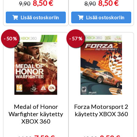
8,50 €
8,50 €
9,90
8,90
Lisää ostoskoriin
Lisää ostoskoriin
- 50 %
- 57 %
Medal of Honor
Forza Motorsport 2
Warfighter käytetty
käytetty XBOX 360
XBOX 360