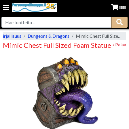
irjallisuus
Dungeons & Dragons
Mimic Chest Full Sized Foam Statue
Mimic Chest Full Sized Foam Statue
‹ Palaa
Previous
Next