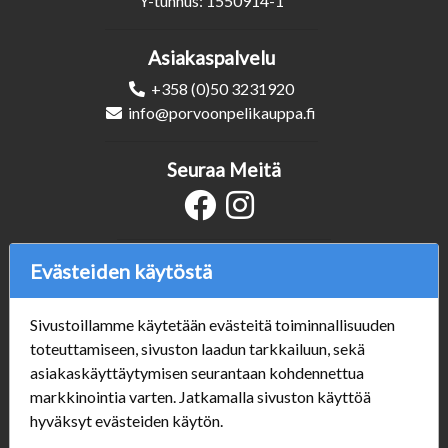
Y-tunnus: 1550914-1
Asiakaspalvelu
+358 (0)50 3231920
info@porvoonpelikauppa.fi
Seuraa Meitä
Verkkokauppa
Evästeiden käytöstä
#Yhteiskuntavastuu
#porvoonsithlord
Sivustoillamme käytetään evästeitä toiminnallisuuden
Tilaus- ja toimitusehdot
toteuttamiseen, sivuston laadun tarkkailuun, sekä
ALE TUOTTEET
asiakaskäyttäytymisen seurantaan kohdennettua
Mannerheiminkatu 10
markkinointia varten. Jatkamalla sivuston käyttöä
Aukioloajat:
hyväksyt evästeiden käytön.