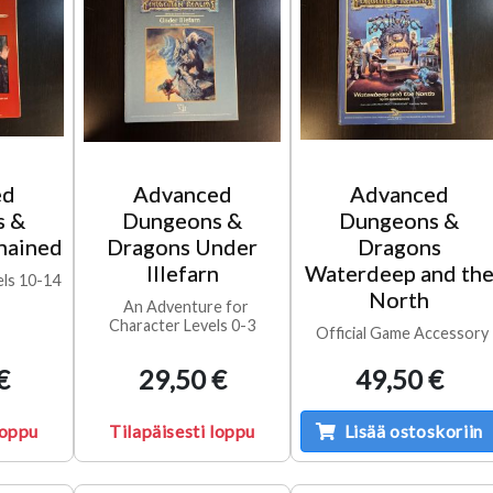
ed
Advanced
Advanced
s &
Dungeons &
Dungeons &
hained
Dragons Under
Dragons
Illefarn
Waterdeep and th
els 10-14
North
An Adventure for
Character Levels 0-3
Official Game Accessory
€
29,50 €
49,50 €
loppu
Tilapäisesti loppu
Lisää ostoskoriin