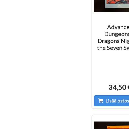
Advanc
Dungeon
Dragons Nig
the Seven S
34,50 
Lisää ostos