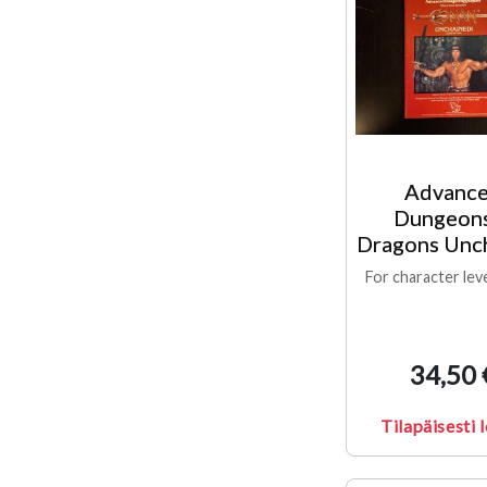
Advanc
Dungeon
Dragons Unc
For character lev
34,50 
Tilapäisesti 