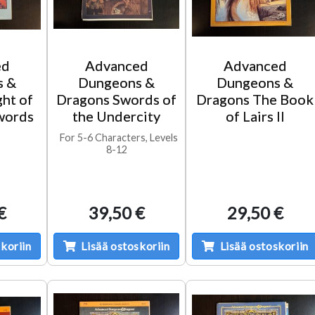
ed
Advanced
Advanced
s &
Dungeons &
Dungeons &
ht of
Dragons Swords of
Dragons The Book
words
the Undercity
of Lairs II
For 5-6 Characters, Levels
8-12
€
39,50 €
29,50 €
koriin
Lisää ostoskoriin
Lisää ostoskoriin