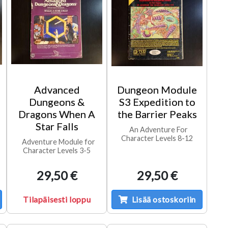
Advanced
Dungeon Module
Dungeons &
S3 Expedition to
Dragons When A
the Barrier Peaks
e
Star Falls
An Adventure For
Character Levels 8-12
Adventure Module for
Character Levels 3-5
29,50 €
29,50 €
Tilapäisesti loppu
Lisää ostoskoriin