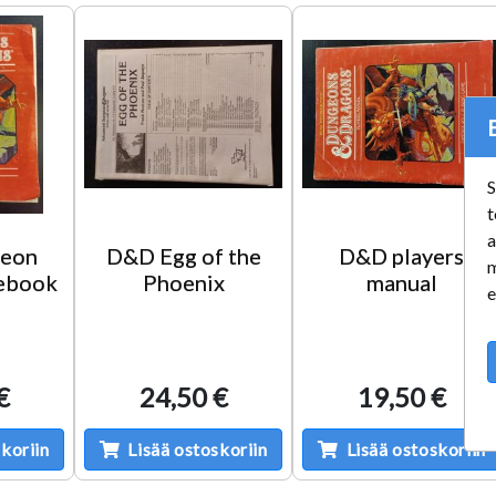
S
t
a
eon
D&D Egg of the
D&D players
m
ebook
Phoenix
manual
e
€
24,50 €
19,50 €
koriin
Lisää ostoskoriin
Lisää ostoskoriin