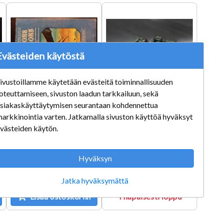
Evästeiden käytöstä
ivustoillamme käytetään evästeitä toiminnallisuuden
oteuttamiseen, sivuston laadun tarkkailuun, sekä
siakaskäyttäytymisen seurantaan kohdennettua
Dungeons &
CHESSEX Roolipeli
arkkinointia varten. Jatkamalla sivuston käyttöä hyväksyt
Dragons Expert
Nopat 7 kpl
västeiden käytön.
Rulebook
Opaque
Black/Green
Hyväksyn
39,50 €
9,95 €
Jatka hyväksymättä
Lisää ostoskoriin
Tilapäisesti loppu