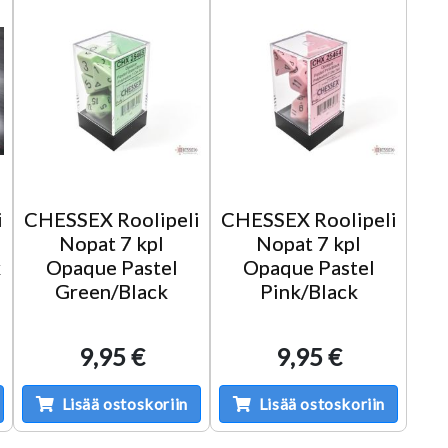
i
CHESSEX Roolipeli
CHESSEX Roolipeli
Nopat 7 kpl
Nopat 7 kpl
k
Opaque Pastel
Opaque Pastel
Green/Black
Pink/Black
9,95 €
9,95 €
Lisää ostoskoriin
Lisää ostoskoriin