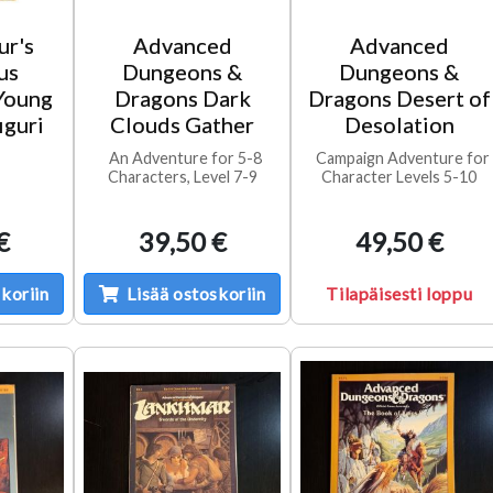
r's
Advanced
Advanced
us
Dungeons &
Dungeons &
Young
Dragons Dark
Dragons Desert of
iguri
Clouds Gather
Desolation
An Adventure for 5-8
Campaign Adventure for
Characters, Level 7-9
Character Levels 5-10
€
39,50 €
49,50 €
koriin
Lisää ostoskoriin
Tilapäisesti loppu