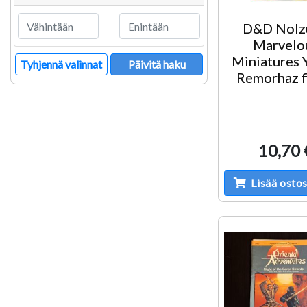
D&D Nolzu
Marvelo
Miniatures 
Tyhjennä valinnat
Päivitä haku
Remorhaz f
10,70 
Lisää ostos