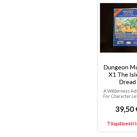
Dungeon M
X1 The Isl
Dread
A Wilderness Ad
For Character Le
39,50 
Tilapäisesti 