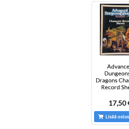
Advanc
Dungeon
Dragons Cha
Record Sh
17,50 
Lisää ostos