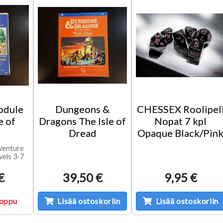
odule
Dungeons &
CHESSEX Roolipel
e of
Dragons The Isle of
Nopat 7 kpl
Dread
Opaque Black/Pin
venture
vels 3-7
€
39,50 €
9,95 €
loppu
Lisää ostoskoriin
Lisää ostoskoriin