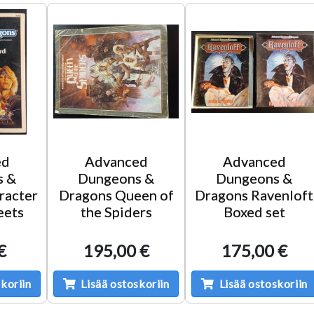
ed
Advanced
Advanced
s &
Dungeons &
Dungeons &
racter
Dragons Queen of
Dragons Ravenloft
eets
the Spiders
Boxed set
€
195,00 €
175,00 €
koriin
Lisää ostoskoriin
Lisää ostoskoriin