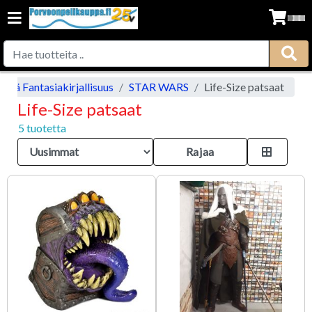
kä Fantasiakirjallisuus
STAR WARS
Life-Size patsaat
Life-Size patsaat
5 tuotetta
Rajaa