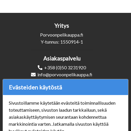
Yritys
Porvoonpelikauppa.fi
Y-tunnus: 1550914-1
Asiakaspalvelu
+358 (0)50 3231920
info@porvoonpelikauppa.fi
Evästeiden käytöstä
Seuraa Meitä
Sivustoillamme käytetään evästeitä toiminnallisuuden
toteuttamiseen, sivuston laadun tarkkailuun, sekä
asiakaskäyttäytymisen seurantaan kohdennettua
Verkkokauppa
markkinointia varten. Jatkamalla sivuston käyttöä
#Yhteiskuntavastuu
hyväksyt evästeiden käytön.