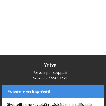
Yritys
Porvoonpelikauppa.fi
Y-tunnus: 1550914-1
Evästeiden käytöstä
Asiakaspalvelu
+358 (0)50 3231920
Sivustoillamme käytetään evästeitä toiminnallisuuden
info@porvoonpelikauppa.fi