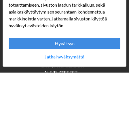
toteuttamiseen, sivuston laadun tarkkailuun, sekä
asiakaskäyttäytymisen seurantaan kohdennettua
Seuraa Meitä
markkinointia varten. Jatkamalla sivuston käyttöä
hyväksyt evästeiden käytön.
Verkkokauppa
Hyväksyn
#Yhteiskuntavastuu
Jatka hyväksymättä
#porvoonsithlord
Tilaus- ja toimitusehdot
ALE TUOTTEET
Mannerheiminkatu 10
Aukioloajat: