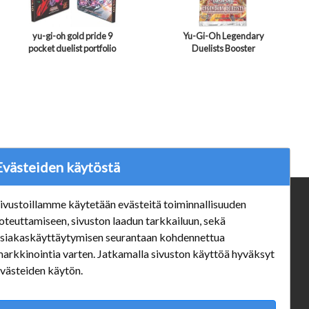
yu-gi-oh gold pride 9
Yu-Gi-Oh Legendary
pocket duelist portfolio
Duelists Booster
Evästeiden käytöstä
ivustoillamme käytetään evästeitä toiminnallisuuden
ä
Verkkokauppa
oteuttamiseen, sivuston laadun tarkkailuun, sekä
#Yhteiskuntavastuu
siakaskäyttäytymisen seurantaan kohdennettua
#porvoonsithlord
arkkinointia varten. Jatkamalla sivuston käyttöä hyväksyt
Tilaus- ja toimitusehdot
västeiden käytön.
ALE TUOTTEET
Mannerheiminkatu 10 Aukioloajat: