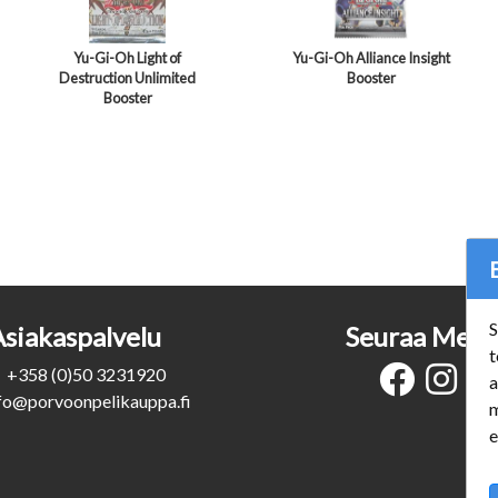
Yu-Gi-Oh Light of
Yu-Gi-Oh Alliance Insight
Destruction Unlimited
Booster
Booster
S
Asiakaspalvelu
Seuraa Meit
t
+358 (0)50 3231920
a
fo@porvoonpelikauppa.fi
m
e