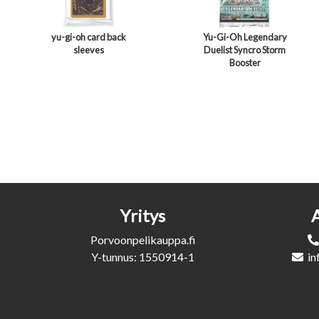
yu-gi-oh card back
Yu-Gi-Oh Legendary
sleeves
Duelist Syncro Storm
Booster
Yritys
Porvoonpelikauppa.fi
Y-tunnus: 1550914-1
in