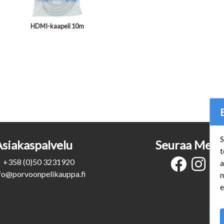
HDMI-kaapeli 10m
S
Asiakaspalvelu
Seuraa Meit
t
+358 (0)50 3231920
a
fo@porvoonpelikauppa.fi
m
e