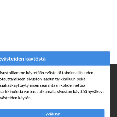
Evästeiden käytöstä
ivustoillamme käytetään evästeitä toiminnallisuuden
ä
Verkkokauppa
oteuttamiseen, sivuston laadun tarkkailuun, sekä
#Yhteiskuntavastuu
siakaskäyttäytymisen seurantaan kohdennettua
#porvoonsithlord
arkkinointia varten. Jatkamalla sivuston käyttöä hyväksyt
Tilaus- ja toimitusehdot
västeiden käytön.
ALE TUOTTEET
Mannerheiminkatu 10 Aukioloajat:
Hyväksyn