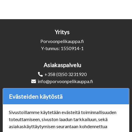
Yritys
Porvoonpelikauppa.fi
Y-tunnus: 1550914-1
Asiakaspalvelu
+358 (0)50 3231920
info@porvoonpelikauppa.fi
Evästeiden käytöstä
Seuraa Meitä
Sivustoillamme käytetään evästeitä toiminnallisuuden
toteuttamiseen, sivuston laadun tarkkailuun, sekä
asiakaskäyttäytymisen seurantaan kohdennettua
Verkkokauppa