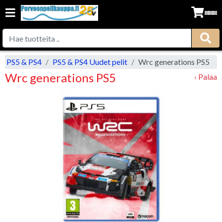
PS5 & PS4
PS5 & PS4 Uudet pelit
Wrc generations PS5
Wrc generations PS5
‹ Palaa