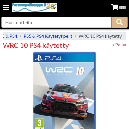
S5 & PS4
PS5 & PS4 Käytetyt pelit
WRC 10 PS4 käytetty
WRC 10 PS4 käytetty
‹ Palaa