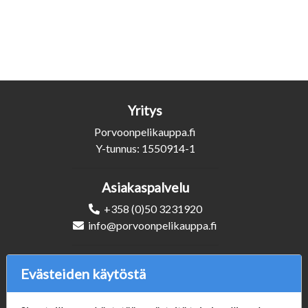
Yritys
Porvoonpelikauppa.fi
Y-tunnus: 1550914-1
Asiakaspalvelu
+358 (0)50 3231920
info@porvoonpelikauppa.fi
Seuraa Meitä
Evästeiden käytöstä