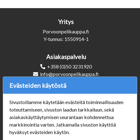
Yritys
Porvoonpelikauppa.fi
Y-tunnus: 1550914-1
Asiakaspalvelu
+358 (0)50 3231920
info@porvoonpelikauppa.fi
Evästeiden käytöstä
Seuraa Meitä
Sivustoillamme käytetään evästeitä toiminnallisuuden
toteuttamiseen, sivuston laadun tarkkailuun, sekä
asiakaskäyttäytymisen seurantaan kohdennettua
Verkkokauppa
markkinointia varten. Jatkamalla sivuston käyttöä
hyväksyt evästeiden käytön.
#Yhteiskuntavastuu
#porvoonsithlord