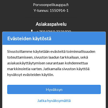
Porvoonpelikauppa.fi
Y-tunnus: 1550914-1
Asiakaspalvelu
+358 (0)50 3231920
info@porvoonpelikauppa.fi
Evästeiden käytöstä
Seuraa Meitä
Sivustoillamme käytetään evästeitä toiminnallisuuden
toteuttamiseen, sivuston laadun tarkkailuun, sekä
asiakaskäyttäytymisen seurantaan kohdennettua
markkinointia varten. Jatkamalla sivuston käyttöä
Verkkokauppa
hyväksyt evästeiden käytön.
#Yhteiskuntavastuu
#porvoonsithlord
Hyväksyn
Tilaus- ja toimitusehdot
ALE TUOTTEET
Jatka hyväksymättä
Mannerheiminkatu 10