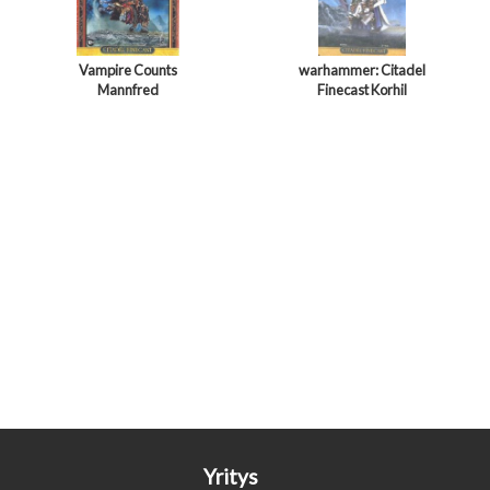
Vampire Counts
warhammer: Citadel
Mannfred
Finecast Korhil
Yritys