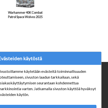
Warhammer 40K Combat
Patrol Space Wolves 2025
Evästeiden käytöstä
ivustoillamme käytetään evästeitä toiminnallisuuden
ä
Verkkokauppa
oteuttamiseen, sivuston laadun tarkkailuun, sekä
#Yhteiskuntavastuu
siakaskäyttäytymisen seurantaan kohdennettua
#porvoonsithlord
arkkinointia varten. Jatkamalla sivuston käyttöä hyväksyt
Tilaus- ja toimitusehdot
västeiden käytön.
ALE TUOTTEET
Mannerheiminkatu 10 Aukioloajat: