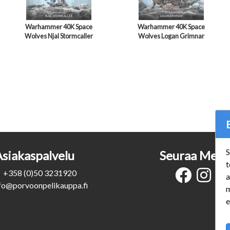
Warhammer 40K Space
Warhammer 40K Space
Wolves Njal Stormcaller
Wolves Logan Grimnar
S
Asiakaspalvelu
Seuraa Meit
t
+358 (0)50 3231920
a
fo@porvoonpelikauppa.fi
m
e