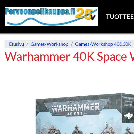
TUOTTE
Etusivu
Games-Workshop
Games-Workshop 40&30K
Warhammer 40K Space W