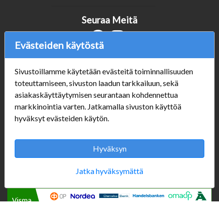
Seuraa Meitä
Evästeiden käytöstä
Verkkokauppa
Sivustoillamme käytetään evästeitä toiminnallisuuden
#Yhteiskuntavastuu
toteuttamiseen, sivuston laadun tarkkailuun, sekä
#porvoonsithlord
asiakaskäyttäytymisen seurantaan kohdennettua
Tilaus- ja toimitusehdot
markkinointia varten. Jatkamalla sivuston käyttöä
ALE TUOTTEET
hyväksyt evästeiden käytön.
Mannerheiminkatu 10
Aukioloajat:
Hyväksyn
Jatka hyväksymättä