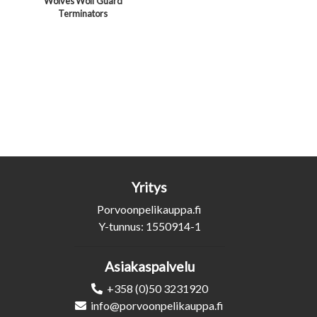
Wolves Wolf Guard
Terminators
Yritys
Porvoonpelikauppa.fi
Y-tunnus: 1550914-1
Asiakaspalvelu
+358 (0)50 3231920
info@porvoonpelikauppa.fi