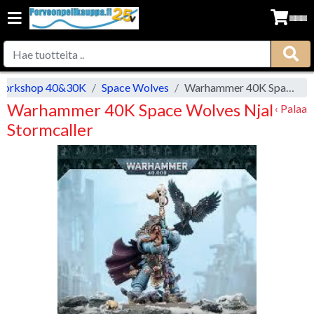
orkshop 40&30K
Space Wolves
Warhammer 40K Space Wolves Njal Stormcaller
Warhammer 40K Space Wolves Njal
‹ Palaa
Stormcaller