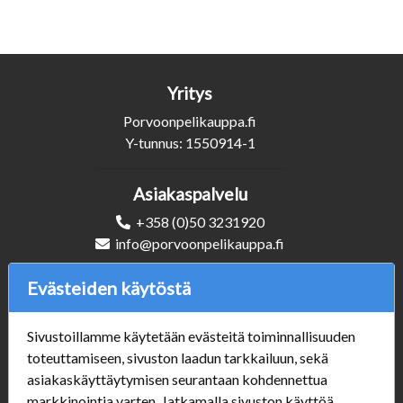
Yritys
Porvoonpelikauppa.fi
Y-tunnus: 1550914-1
Asiakaspalvelu
+358 (0)50 3231920
info@porvoonpelikauppa.fi
Evästeiden käytöstä
Seuraa Meitä
Sivustoillamme käytetään evästeitä toiminnallisuuden
toteuttamiseen, sivuston laadun tarkkailuun, sekä
asiakaskäyttäytymisen seurantaan kohdennettua
Verkkokauppa
markkinointia varten. Jatkamalla sivuston käyttöä