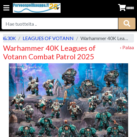
40&30K
LEAGUES OF VOTANN
Warhammer 40K Leagues of Votann Combat Patrol 2025
Warhammer 40K Leagues of
‹ Palaa
Votann Combat Patrol 2025