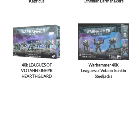
Kapricus
Cthonian Earthshakers
40k LEAGUES OF
Warhammer 40K
VOTANN EINHYR
Leagues of Votann Ironkin
HEARTHGUARD
Steeljacks