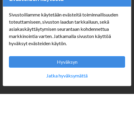
Sivustoillamme käytetään evästeitä toiminnallisuuden
Verkkokauppa
toteuttamiseen, sivuston laadun tarkkailuun, sekä
asiakaskäyttäytymisen seurantaan kohdennettua
#Yhteiskuntavastuu
markkinointia varten. Jatkamalla sivuston käyttöä
#porvoonsithlord
hyväksyt evästeiden käytön.
Tilaus- ja toimitusehdot
ALE TUOTTEET
Mannerheiminkatu 10
Hyväksyn
Aukioloajat:
Jatka hyväksymättä