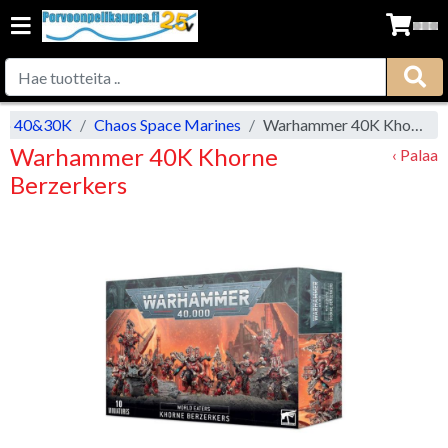
op 40&30K
Chaos Space Marines
Warhammer 40K Khorne Berzerkers
Warhammer 40K Khorne
‹ Palaa
Berzerkers