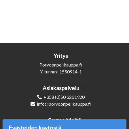
Yritys
Porvoonpelikauppa.fi
Y-tunnus: 1550914-1
Asiakaspalvelu
+358 (0)50 3231920
info@porvoonpelikauppa.fi
Seuraa Meitä
Evästeiden käytöstä