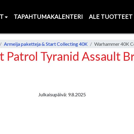
ET
TAPAHTUMAKALENTERI
ALE TUOTTEET
Armeija paketteja & Start Collecting 40K
atrol Tyranid Assault B
Julkaisupäivä: 9.8.2025