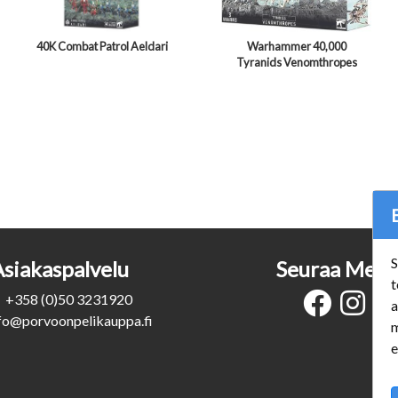
40K Combat Patrol Aeldari
Warhammer 40,000
Tyranids Venomthropes
S
Asiakaspalvelu
Seuraa Meit
t
+358 (0)50 3231920
a
fo@porvoonpelikauppa.fi
m
e