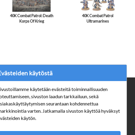
40K Combat Patrol: Death
40K Combat Patrol
Korps Of Krieg
Ultramarines
Evästeiden käytöstä
ivustoillamme käytetään evästeitä toiminnallisuuden
ä
Verkkokauppa
oteuttamiseen, sivuston laadun tarkkailuun, sekä
#Yhteiskuntavastuu
siakaskäyttäytymisen seurantaan kohdennettua
#porvoonsithlord
arkkinointia varten. Jatkamalla sivuston käyttöä hyväksyt
Tilaus- ja toimitusehdot
västeiden käytön.
ALE TUOTTEET
Mannerheiminkatu 10 Aukioloajat: