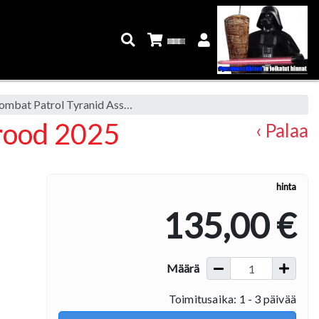
Warhammer 40K Combat Patrol Tyranid Assault Brood 2025
rood 2025
‹ Palaa
hinta
135,00 €
Määrä
Toimitusaika: 1 - 3 päivää