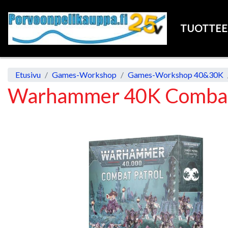
TUOTTE
Etusivu
Games-Workshop
Games-Workshop 40&30K
Warhammer 40K Combat P