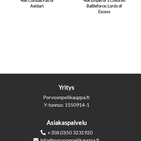
40K Combat Patrol
40K Emperor's Children
Aeldari
Battleforce: Lords of
Excess
Yritys
Porvoonpelikauppa.fi
Y-tunnus: 1550914-1
Asiakaspalvelu
+358 (0)50 3231920
info@porvoonpelikauppa.fi