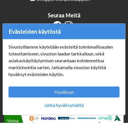
Seuraa Meitä
Evästeiden käytöstä
Verkkokauppa
Sivustoillamme käytetään evästeitä toiminnallisuuden
#Yhteiskuntavastuu
toteuttamiseen, sivuston laadun tarkkailuun, sekä
#porvoonsithlord
asiakaskäyttäytymisen seurantaan kohdennettua
Tilaus- ja toimitusehdot
markkinointia varten. Jatkamalla sivuston käyttöä
ALE TUOTTEET
hyväksyt evästeiden käytön.
Mannerheiminkatu 10
Aukioloajat:
Hyväksyn
Jatka hyväksymättä