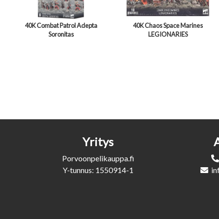
40K Combat Patrol Adepta
40K Chaos Space Marines
Soronitas
LEGIONARIES
Yritys
Porvoonpelikauppa.fi
Y-tunnus: 1550914-1
in