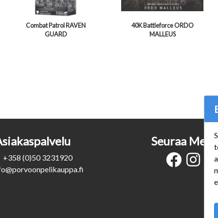
Combat Patrol RAVEN
40K Battleforce ORDO
GUARD
MALLEUS
S
Asiakaspalvelu
Seuraa Meit
t
+358 (0)50 3231920
a
fo@porvoonpelikauppa.fi
m
e