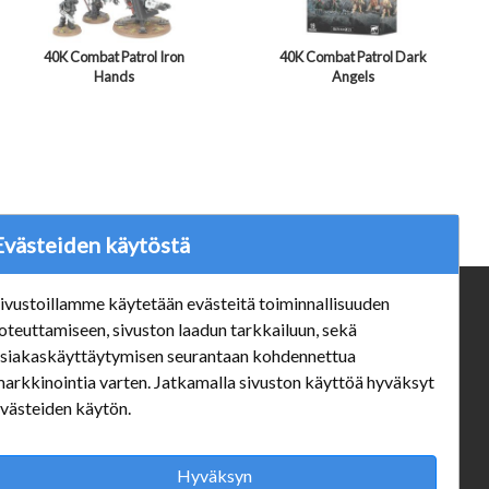
40K Combat Patrol Iron
40K Combat Patrol Dark
Hands
Angels
Evästeiden käytöstä
ivustoillamme käytetään evästeitä toiminnallisuuden
ä
Verkkokauppa
oteuttamiseen, sivuston laadun tarkkailuun, sekä
#Yhteiskuntavastuu
siakaskäyttäytymisen seurantaan kohdennettua
#porvoonsithlord
arkkinointia varten. Jatkamalla sivuston käyttöä hyväksyt
Tilaus- ja toimitusehdot
västeiden käytön.
ALE TUOTTEET
Mannerheiminkatu 10 Aukioloajat:
Hyväksyn