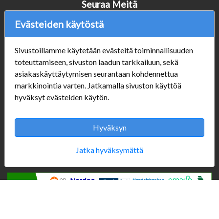
Seuraa Meitä
Evästeiden käytöstä
Sivustoillamme käytetään evästeitä toiminnallisuuden
Verkkokauppa
toteuttamiseen, sivuston laadun tarkkailuun, sekä
#Yhteiskuntavastuu
asiakaskäyttäytymisen seurantaan kohdennettua
#porvoonsithlord
markkinointia varten. Jatkamalla sivuston käyttöä
Tilaus- ja toimitusehdot
hyväksyt evästeiden käytön.
ALE TUOTTEET
Mannerheiminkatu 10
Aukioloajat:
Hyväksyn
Jatka hyväksymättä