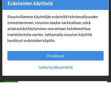
Evästeiden käytöstä
Sivustoillamme käytetään evästeitä toiminnallisuuden
Verkkokauppa
toteuttamiseen, sivuston laadun tarkkailuun, sekä
#Yhteiskuntavastuu
asiakaskäyttäytymisen seurantaan kohdennettua
#porvoonsithlord
markkinointia varten. Jatkamalla sivuston käyttöä
Tilaus- ja toimitusehdot
hyväksyt evästeiden käytön.
ALE TUOTTEET
Mannerheiminkatu 10
Hyväksyn
Aukioloajat:
Jatka hyväksymättä