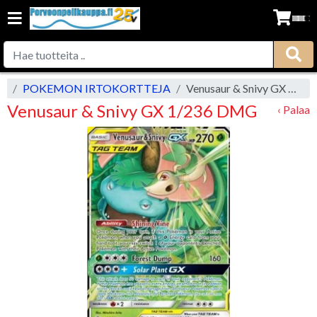
vu
POKEMON IRTOKORTTEJA
Venusaur & Snivy GX 1/236 DMG
Venusaur & Snivy GX 1/236 DMG
‹ Palaa