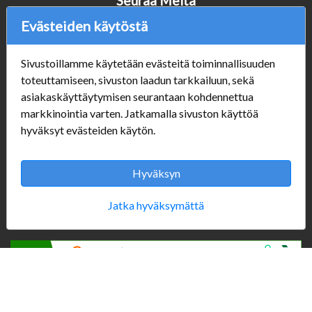
Seuraa Meitä
Evästeiden käytöstä
Sivustoillamme käytetään evästeitä toiminnallisuuden
Verkkokauppa
toteuttamiseen, sivuston laadun tarkkailuun, sekä
#Yhteiskuntavastuu
asiakaskäyttäytymisen seurantaan kohdennettua
#porvoonsithlord
markkinointia varten. Jatkamalla sivuston käyttöä
Tilaus- ja toimitusehdot
hyväksyt evästeiden käytön.
ALE TUOTTEET
Mannerheiminkatu 10
Hyväksyn
Aukioloajat:
Jatka hyväksymättä