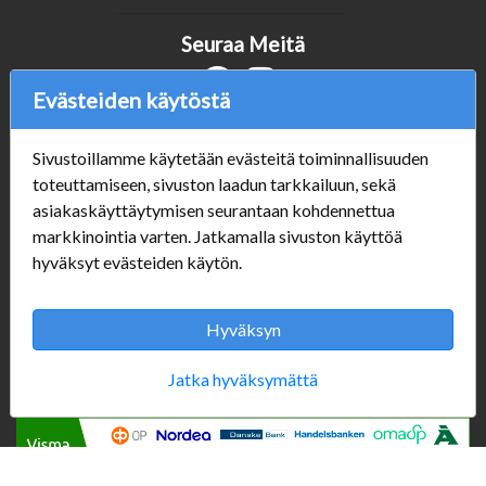
Seuraa Meitä
Evästeiden käytöstä
Verkkokauppa
Sivustoillamme käytetään evästeitä toiminnallisuuden
#Yhteiskuntavastuu
toteuttamiseen, sivuston laadun tarkkailuun, sekä
#porvoonsithlord
asiakaskäyttäytymisen seurantaan kohdennettua
Tilaus- ja toimitusehdot
markkinointia varten. Jatkamalla sivuston käyttöä
ALE TUOTTEET
hyväksyt evästeiden käytön.
Mannerheiminkatu 10
Aukioloajat:
Hyväksyn
Jatka hyväksymättä