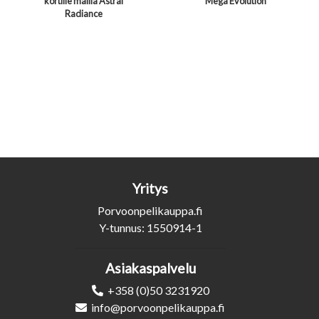
kortille mallia Astral
Mega Evolution
Radiance
Yritys
Porvoonpelikauppa.fi
Y-tunnus: 1550914-1
Asiakaspalvelu
+358 (0)50 3231920
info@porvoonpelikauppa.fi