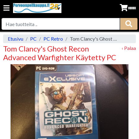
Etusivu
PC
PC Retro
Tom Clancy's Ghost Recon Advanced Warfighter Käytetty PC
Tom Clancy's Ghost Recon
‹ Palaa
Advanced Warfighter Käytetty PC