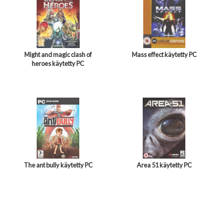
Might and magic clash of
Mass effect käytetty PC
heroes käytetty PC
The ant bully käytetty PC
Area 51 käytetty PC