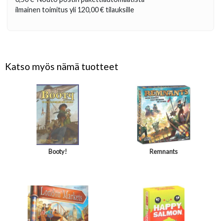
ilmainen toimitus yli
120,00 €
tilauksille
Katso myös nämä tuotteet
Booty!
Remnants